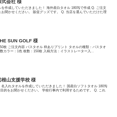
株式会社 様
作成していただきました！ 海外産白タオル 180匁で作成 Q. ご注文
お聞かせください。 販促グッズです。 Q. 当店を選んでいただけた理
E SUN GOLF 様
50枚 ご注文内容 バスタオル 枠ありプリント タオルの種類：バスタオ
数カラー：1色 枚数：150枚 入稿方法：イラストレーター入...
刀根山支援学校 様
名入れタオルを作成していただきました！ 国産白ソフトタオル 180匁
用目的をお聞かせください。 学校行事内で利用するためです。 Q. これ