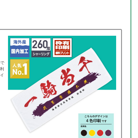
ので
ご利
ザイ