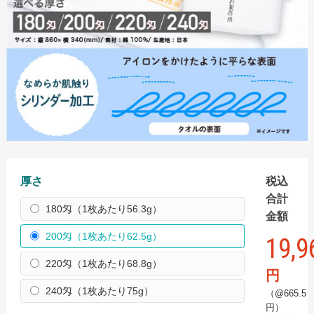
手ぬぐい
スポーツタオル
ハンドタオル
ミニタオル
バスタオル
名入れタオル
名入れタオル商品一覧
厚さ
税込
国産白ソフトタオル
合計
180匁（1枚あたり56.3g）
金額
国産白ソフトタオル フルカラーインクジェット
200匁（1枚あたり62.5g）
19,9
国産白ソフトタオル 枠ありプリント
220匁（1枚あたり68.8g）
【最短翌日出荷】国産白ソフトタオル（タオル・のし
円
名入れなし）
240匁（1枚あたり75g）
（@665.5
円）
国産白シリンダータオル