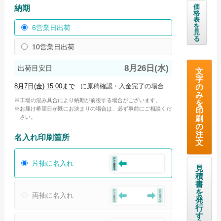
価
納期
格
海外産白シリンダータオル
表
を
6営業日出荷
見
国産カラータオル ビビッド
る
10営業日出荷
国産カラータオル パステル
8月26日(水)
出荷目安日
今治起毛フェイスタオル
文
字
に原稿確認・入金完了の場合
の
今治あぜ織フェイスタオル
み
工場の混み具合により納期が前後する場合がございます。
を
高吸水フェイスタオル
お届け希望日が既にお決まりの場合は、必ず事前にご相談くだ
印
さい。
刷
の
お問い合わせ
注
名入れ印刷箇所
文
お問い合わせフォーム
サンプル請求フォーム
片袖に名入れ
見
積
見積請求フォーム
書
を
両袖に名入れ
発
ご利用ガイド
行
す
初めてのお客様