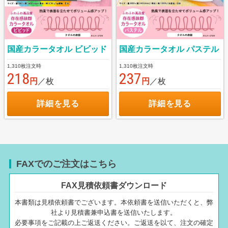
国産カラータオル ビビッド
国産カラータオル パステル
1,310枚注文時
1,310枚注文時
218
237
円
／枚
円
／枚
詳細を見る
詳細を見る
FAXでのご注文はこちら
FAX見積依頼書ダウンロード
本書類は見積依頼書でございます。本依頼書を送信いただくと、弊
社より見積書兼申込書を送信いたします。
必要事項をご記載の上ご返送ください。ご返送を以て、注文の確定