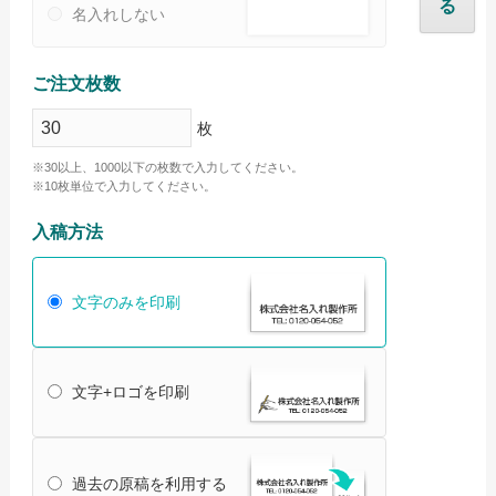
る
名入れしない
オリジナルタオル Ai入稿について
名入れタオル Ai入稿について
ご注文枚数
オリジナルタオルについて
枚
名入れタオルについて
※30以上、1000以下の枚数で入力してください。
※10枚単位で入力してください。
ご注文の流れ
入稿方法
配送・送料について
納期について
文字のみを印刷
お支払いについて
返品・交換・キャンセルについて
文字+ロゴを印刷
よくあるご質問
お役立ちブログ
過去の原稿を利用する