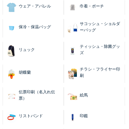
ウェア・アパレル
巾着・ポーチ
サコッシュ・ショルダ
保冷・保温バッグ
ーバッグ
ティッシュ・除菌グッ
リュック
ズ
チラシ・フライヤー印
胡蝶蘭
刷
伝票印刷（名入れ伝
絵馬
票）
リストバンド
印鑑