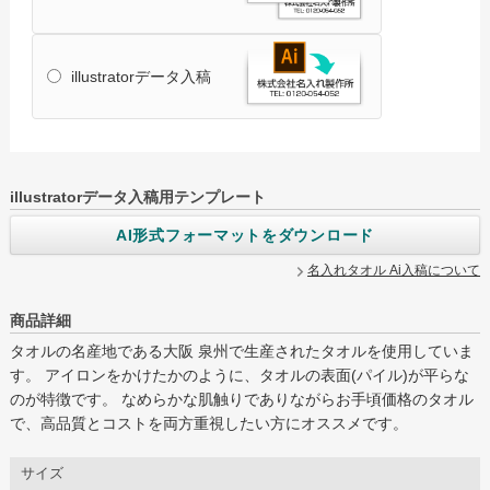
illustratorデータ入稿
グループサイト
レスタス
名入れカレンダー製作所
illustratorデータ入稿用テンプレート
封筒印刷製作所
AI形式フォーマットをダウンロード
オリジナルうちわ製作所
名入れタオル Ai入稿について
印鑑ゴム印製作所
商品詳細
お名前シール製作所
タオルの名産地である大阪 泉州で生産されたタオルを使用していま
す。 アイロンをかけたかのように、タオルの表面(パイル)が平らな
ログイン
カート
お問い合わせ
のが特徴です。 なめらかな肌触りでありながらお手頃価格のタオル
で、高品質とコストを両方重視したい方にオススメです。
サイズ