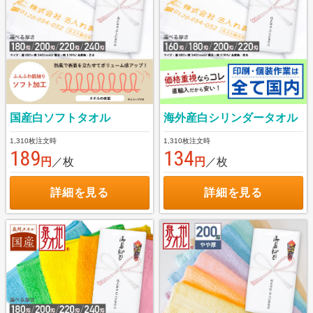
国産白ソフトタオル
海外産白シリンダータオル
1,310枚注文時
1,310枚注文時
189
134
円
／枚
円
／枚
詳細を見る
詳細を見る