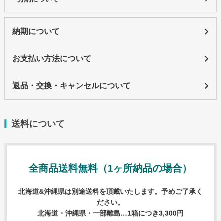
手ぬぐい
スポーツタオル
納期について
ハンドタオル
お支払い方法について
ミニタオル
バスタオル
返品・交換・キャンセルについて
名入れタオル
名入れタオル商品一覧
送料について
国産白ソフトタオル
国産白ソフトタオル フルカラーインクジェット
全商品送料無料（1ヶ所納品の場合）
国産白ソフトタオル 枠ありプリント
【最短翌日出荷】国産白ソフトタオル（タオル・のし
北海道&沖縄県は別途送料を頂戴いたします。予めご了承く
ださい。
名入れなし）
北海道・沖縄県・一部離島…1箱につき3,300円
国産白シリンダータオル