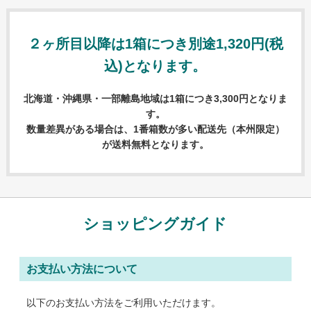
オリジナルタオル Ai入稿について
２ヶ所目以降は1箱につき別途1,320円(税
名入れタオル Ai入稿について
込)となります。
オリジナルタオルについて
名入れタオルについて
北海道・沖縄県・一部離島地域は1箱につき3,300円となりま
す。
ご注文の流れ
数量差異がある場合は、1番箱数が多い配送先（本州限定）
が送料無料となります。
配送・送料について
納期について
お支払いについて
ショッピングガイド
返品・交換・キャンセルについて
よくあるご質問
お支払い方法について
お役立ちブログ
以下のお支払い方法をご利用いただけます。