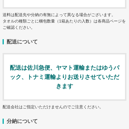
海外産白シリンダータオル
送料は配送先や分納の有無によって異なる場合がございます。
国産カラータオル ビビッド
タオルの種類ごとに梱包数量（1箱あたりの入数）は各商品ページを
ご確認ください。
国産カラータオル パステル
今治起毛フェイスタオル
配送について
今治あぜ織フェイスタオル
高吸水フェイスタオル
配送は佐川急便、ヤマト運輸またはゆうパ
お問い合わせ
ック、トナミ運輸よりお送りさせていただ
お問い合わせフォーム
きます
サンプル請求フォーム
見積請求フォーム
配送会社はご指定いただけませんのでご注意ください。
ご利用ガイド
分納について
初めてのお客様