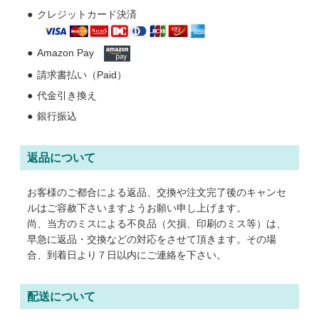
クレジットカード決済
Amazon Pay
グループサイト
請求書払い（Paid）
レスタス
代金引き換え
名入れカレンダー製作所
銀行振込
封筒印刷製作所
返品について
オリジナルうちわ製作所
印鑑ゴム印製作所
お客様のご都合による返品、交換や注文完了後のキャンセ
ルはご容赦下さいますようお願い申し上げます。
お名前シール製作所
尚、当方のミスによる不良品（欠損、印刷のミス等）は、
早急に返品・交換などの対応をさせて頂きます。その場
ログイン
カート
お問い合わせ
合、到着日より７日以内にご連絡を下さい。
配送について