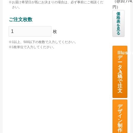
（@10,774.
お届け希望日が既にお決まりの場合は、必ず事前にご相談くだ
円）
さい。
海外産白シリンダータオル
価
格
ご注文枚数
国産カラータオル ビビッド
表
を
見
枚
国産カラータオル パステル
る
今治起毛フェイスタオル
※1以上、500以下の枚数で入力してください。
※1枚単位で入力してください。
Illustr
今治あぜ織フェイスタオル
デ
ー
高吸水フェイスタオル
タ
入
稿
お問い合わせ
で
注
お問い合わせフォーム
文
サンプル請求フォーム
デ
見積請求フォーム
ザ
イ
ン
ご利用ガイド
制
作
初めてのお客様