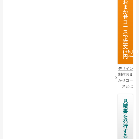
お
ま
オリジナルタオル Ai入稿について
か
せ
名入れタオル Ai入稿について
コ
ー
ス
オリジナルタオルについて
で
注
名入れタオルについて
文
(+5,50
ご注文の流れ
円〜)
配送・送料について
デザイン
制作おま
納期について
かせコー
スとは
お支払いについて
返品・交換・キャンセルについて
見
積
よくあるご質問
書
を
発
お役立ちブログ
行
す
る