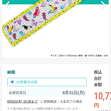
手ぬぐい
スポーツタオル
ハンドタオル
ミニタオル
バスタオル
名入れタオル
名入れタオル商品一覧
国産白ソフトタオル
納期
税込
国産白ソフトタオル フルカラーインクジェット
合計
10営業日出荷
金額
国産白ソフトタオル 枠ありプリント
8月31日(月)
10,7
出荷目安日
【最短翌日出荷】国産白ソフトタオル（タオル・のし
名入れなし）
に原稿確認・入金完了の場合
円
工場の混み具合により納期が前後する場合がございます。
国産白シリンダータオル