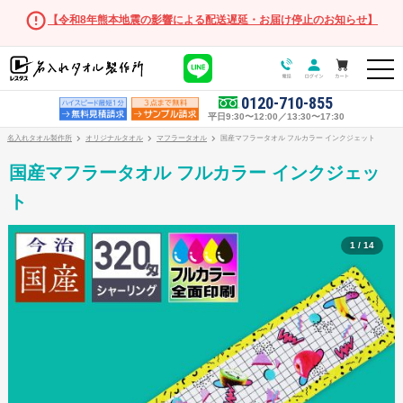
【令和8年熊本地震の影響による配送遅延・お届け停止のお知らせ】
0120-710-855
平日9:30〜12:00／13:30〜17:30
名入れタオル製作所
オリジナルタオル
マフラータオル
国産マフラータオル フルカラー インクジェット
国産マフラータオル フルカラー インクジェッ
ト
1 / 14
オリジナルタオル
オリジナルタオル商品一覧
フェイスタオル
マフラータオル