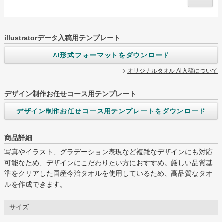
illustratorデータ入稿用テンプレート
グループサイト
AI形式フォーマットをダウンロード
レスタス
オリジナルタオル Ai入稿について
名入れカレンダー製作所
封筒印刷製作所
デザイン制作お任せコース用テンプレート
デザイン制作お任せコース用テンプレートをダウンロード
オリジナルうちわ製作所
印鑑ゴム印製作所
商品詳細
お名前シール製作所
写真やイラスト、グラデーション表現など複雑なデザインにも対応
可能なため、デザインにこだわりたい方におすすめ。厳しい品質基
準をクリアした国産今治タオルを使用しているため、高品質なタオ
ログイン
カート
お問い合わせ
ルを作成できます。
サイズ