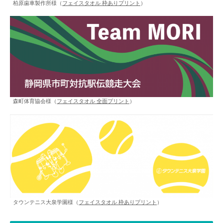
柏原歯車製作所様（
フェイスタオル 枠ありプリント
）
森町体育協会様（
フェイスタオル 全面プリント
）
タウンテニス大泉学園様（
フェイスタオル 枠ありプリント
）