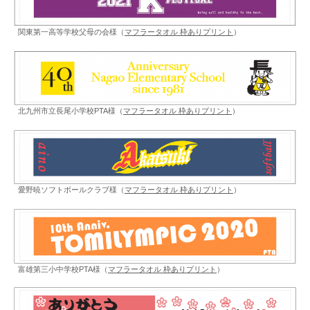
関東第一高等学校父母の会様（
マフラータオル 枠ありプリント
）
北九州市立長尾小学校PTA様（
マフラータオル 枠ありプリント
）
愛野暁ソフトボールクラブ様（
マフラータオル 枠ありプリント
）
富雄第三小中学校PTA様（
マフラータオル 枠ありプリント
）