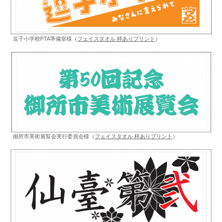
逗子小学校PTA準備室様（
フェイスタオル 枠ありプリント
）
御所市美術展覧会実行委員会様（
フェイスタオル 枠ありプリント
）