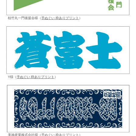
桂竹丸一門後援会様（
手ぬぐい 枠ありプリント
）
Y様（
手ぬぐい 枠ありプリント
）
美禄産業株式会社様（
手ぬぐい 枠ありプリント
）