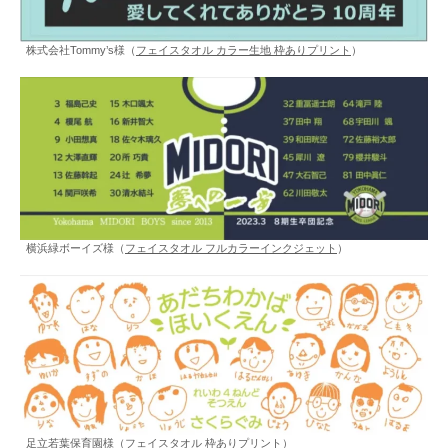
株式会社Tommy’s様（
フェイスタオル カラー生地 枠ありプリント
）
横浜緑ボーイズ様（
フェイスタオル フルカラーインクジェット
）
足立若葉保育園様（
フェイスタオル 枠ありプリント
）