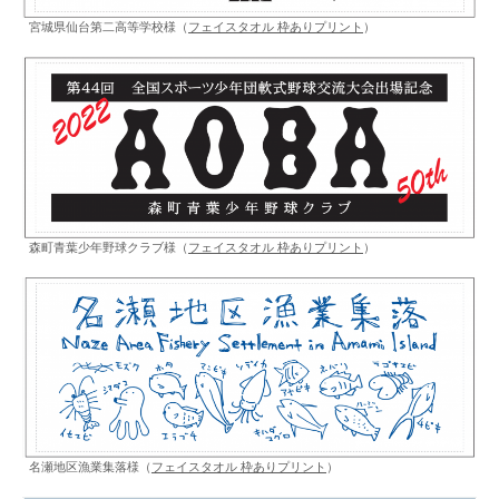
宮城県仙台第二高等学校様（
フェイスタオル 枠ありプリント
）
森町青葉少年野球クラブ様（
フェイスタオル 枠ありプリント
）
名瀬地区漁業集落様（
フェイスタオル 枠ありプリント
）