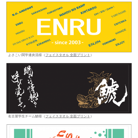
よさこい関学連炎流様（
フェイスタオル 全面プリント
）
名古屋学生チーム鯱様（
フェイスタオル 全面プリント
）