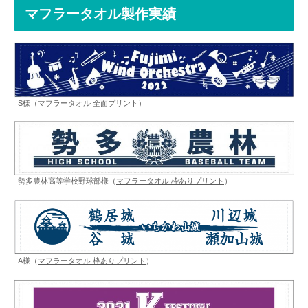
マフラータオル製作実績
S様（
マフラータオル 全面プリント
）
勢多農林高等学校野球部様（
マフラータオル 枠ありプリント
）
A様（
マフラータオル 枠ありプリント
）