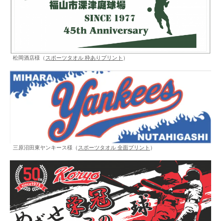
松岡酒店様（
スポーツタオル 枠ありプリント
）
三原沼田東ヤンキース様（
スポーツタオル 全面プリント
）