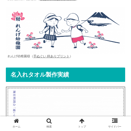
れんげ幼稚園様（
手ぬぐい 枠ありプリント
）
名入れタオル製作実績
ホーム
検索
トップ
サイドバー
舞原明朗会通いの場様（
国産白ソフトタオル 240匁
）