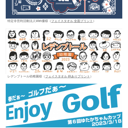
特定非営利活動法人With優様（
フェイスタオル 全面プリント
）
レデンプトール幼稚園様（
フェイスタオル 枠ありプリント
）