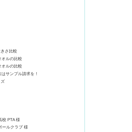
大きさ比較
タオルの比較
タオルの比較
方はサンプル請求を！
イズ
校 PTA 様
ボールクラブ 様