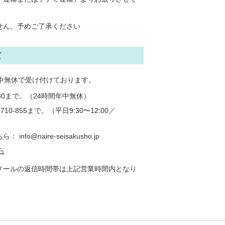
せん。予めご了承ください
て
中無休で受け付けております。
5180まで。（24時間年中無休）
0-855まで。（平日9:30〜12:00／
o@naire-seisakusho.jp
ら
メールの返信時間帯は上記営業時間内となり