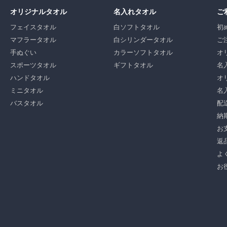
オリジナルタオル
名入れタオル
ご
フェイスタオル
白ソフトタオル
初
マフラータオル
白シリンダータオル
ご
手ぬぐい
カラーソフトタオル
オ
スポーツタオル
ギフトタオル
名
ハンドタオル
オ
ミニタオル
名
バスタオル
配
納
お
返
よ
お