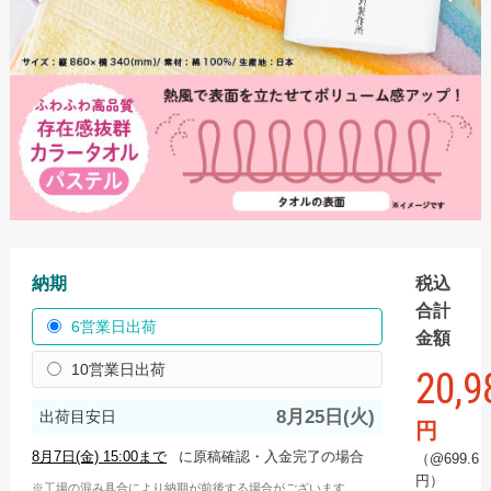
手ぬぐい
スポーツタオル
ハンドタオル
ミニタオル
バスタオル
名入れタオル
名入れタオル商品一覧
納期
税込
国産白ソフトタオル
合計
6営業日出荷
金額
国産白ソフトタオル フルカラーインクジェット
10営業日出荷
20,9
国産白ソフトタオル 枠ありプリント
8月25日(火)
出荷目安日
【最短翌日出荷】国産白ソフトタオル（タオル・のし
円
名入れなし）
に原稿確認・入金完了の場合
（@699.6
円）
国産白シリンダータオル
工場の混み具合により納期が前後する場合がございます。