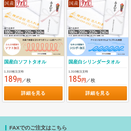
国産白ソフトタオル
国産白シリンダータオル
1,310枚注文時
1,310枚注文時
189
185
円
／枚
円
／枚
詳細を見る
詳細を見る
FAXでのご注文はこちら