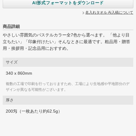
AI形式フォーマットをダウンロード
名入れタオル Ai入稿について
グループサイト
商品詳細
やさしい雰囲気のパステルカラー全7色から選べます。 「他より目
レスタス
立ちたい」「印象付けたい」そんなときに最適です。粗品用・贈答
名入れカレンダー製作所
用・挨拶用・記念品用におすすめ。
封筒印刷製作所
サイズ
オリジナルうちわ製作所
340 x 860mm
印鑑ゴム印製作所
複数の工場で印刷を行っておりますため、工場により生地感や平地部分のデ
お名前シール製作所
ザインが異なる可能性がございます。
厚さ
ログイン
カート
お問い合わせ
200匁（一枚あたり約62.5g）