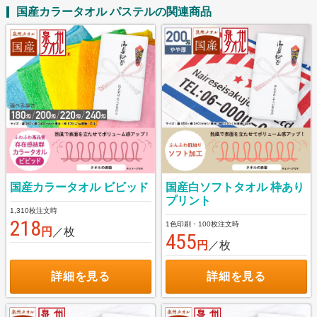
国産カラータオル パステルの関連商品
国産白ソフトタオル 枠あり
国産カラータオル ビビッド
プリント
1,310枚注文時
218
1色印刷・100枚注文時
円
／枚
455
円
／枚
詳細を見る
詳細を見る