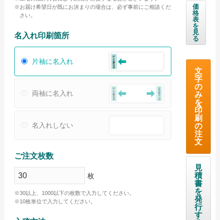
価
お届け希望日が既にお決まりの場合は、必ず事前にご相談くだ
格
さい。
海外産白シリンダータオル
表
を
見
国産カラータオル ビビッド
名入れ印刷箇所
る
国産カラータオル パステル
片袖に名入れ
今治起毛フェイスタオル
文
字
の
今治あぜ織フェイスタオル
両袖に名入れ
み
を
高吸水フェイスタオル
印
刷
名入れしない
の
お問い合わせ
注
文
お問い合わせフォーム
ご注文枚数
サンプル請求フォーム
見
積
枚
見積請求フォーム
書
を
※30以上、1000以下の枚数で入力してください。
発
ご利用ガイド
※10枚単位で入力してください。
行
す
初めてのお客様