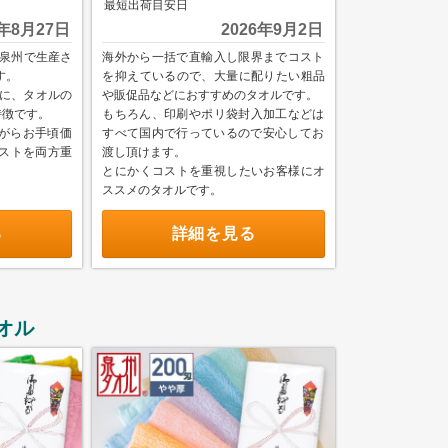
最短出荷目安日
6年8月27日
2026年9月2日
泉州で生産さ
海外から一括で直輸入し限界までコスト
す。
を抑えているので、大量に配りたい粗品
に、タオルの
や販促品などにおすすめのタオルです。
特徴です。
もちろん、印刷やポリ袋封入加工などは
がらお手頃価
すべて国内で行っているので安心してお
コストを両方重
渡し頂けます。
。
とにかくコストを重視したいお客様にオ
ススメのタオルです。
る
詳細を見る
オル