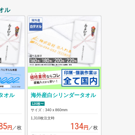
オル
タオル
海外産白シリンダータオル
120枚〜
サイズ：340 x 860mm
1,310枚注文時
85
134
円
／枚
円
／枚