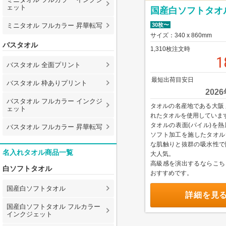
ェット
国産白ソフトタオ
30枚〜
ミニタオル フルカラー 昇華転写
サイズ：340 x 860mm
バスタオル
1,310枚注文時
1
バスタオル 全面プリント
最短出荷目安日
バスタオル 枠ありプリント
202
バスタオル フルカラー インクジ
タオルの名産地である大阪 
ェット
れたタオルを使用していま
タオルの表面(パイル)を熱
バスタオル フルカラー 昇華転写
ソフト加工を施したタオル
な肌触りと抜群の吸水性て
名入れタオル商品一覧
大人気。
高級感を演出するならこち
白ソフトタオル
おすすめです。
国産白ソフトタオル
詳細を見
国産白ソフトタオル フルカラー
インクジェット