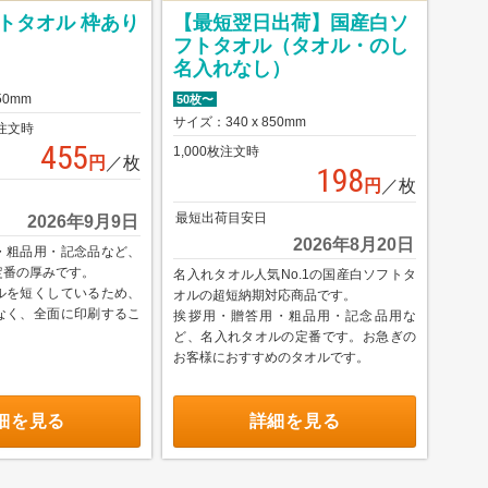
トタオル 枠あり
【最短翌日出荷】国産白ソ
フトタオル（タオル・のし
名入れなし）
50mm
50枚〜
サイズ：340 x 850mm
注文時
455
1,000枚注文時
円
／枚
198
円
／枚
最短出荷目安日
2026年9月9日
2026年8月20日
・粗品用・記念品など、
定番の厚みです。
名入れタオル人気No.1の国産白ソフトタ
ルを短くしているため、
オルの超短納期対応商品です。
なく、全面に印刷するこ
挨拶用・贈答用・粗品用・記念品用な
ど、名入れタオルの定番です。お急ぎの
お客様におすすめのタオルです。
細を見る
詳細を見る