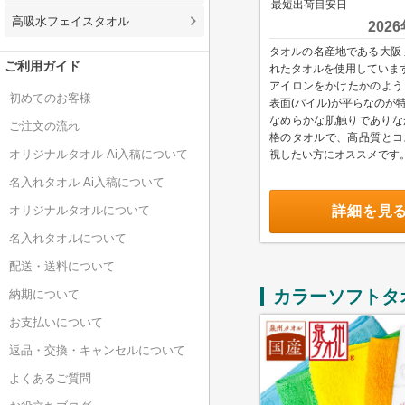
最短出荷目安日
高吸水フェイスタオル
202
タオルの名産地である大阪 
ご利用ガイド
れたタオルを使用していま
アイロンをかけたかのよう
初めてのお客様
表面(パイル)が平らなのが
なめらかな肌触りでありな
ご注文の流れ
格のタオルで、高品質と
オリジナルタオル Ai入稿について
視したい方にオススメです
名入れタオル Ai入稿について
詳細を見
オリジナルタオルについて
名入れタオルについて
配送・送料について
カラーソフトタ
納期について
お支払いについて
返品・交換・キャンセルについて
よくあるご質問