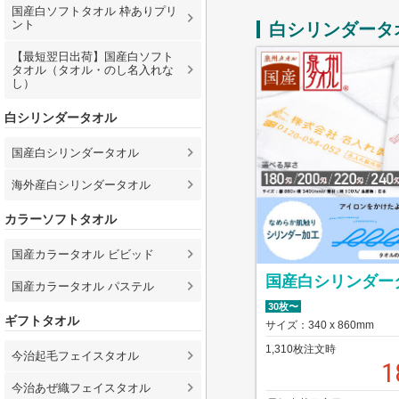
国産白ソフトタオル 枠ありプリ
ント
白シリンダータ
【最短翌日出荷】国産白ソフト
タオル（タオル・のし名入れな
し）
白シリンダータオル
国産白シリンダータオル
海外産白シリンダータオル
カラーソフトタオル
国産カラータオル ビビッド
国産白シリンダー
国産カラータオル パステル
30枚〜
ギフトタオル
サイズ：340 x 860mm
1,310枚注文時
今治起毛フェイスタオル
1
今治あぜ織フェイスタオル