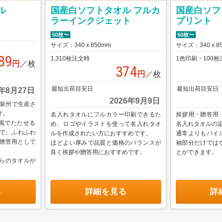
国産白ソフトタオル フルカ
国産白ソフ
ル
ラーインクジェット
プリント
50枚〜
50枚〜
サイズ：340 x 850mm
サイズ：340 x 8
89
1,310枚注文時
1色印刷・100枚
円
／枚
374
円
／枚
最短出荷目安日
最短出荷目安日
6年8月27日
2026年9月9日
泉州で生産さ
す。
名入れタオルにフルカラー印刷できるた
挨拶用・贈答用
風でたたせる
め、ロゴやイラストを使って名入れタオ
名入れタオルの
で、ふわふわ
ルを作成されたい方におすすめです。
通常よりもパイ
゙贈答用として
ほどよい厚みで品質と価格のバランスが
袖部分だけでは
良く挨拶や贈答用におすすめです。
とができます。
らのタオルが
る
詳細を見る
詳