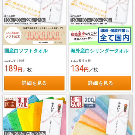
国産白ソフトタオル
海外産白シリンダータオル
1,310枚注文時
1,310枚注文時
189
134
円
／枚
円
／枚
詳細を見る
詳細を見る