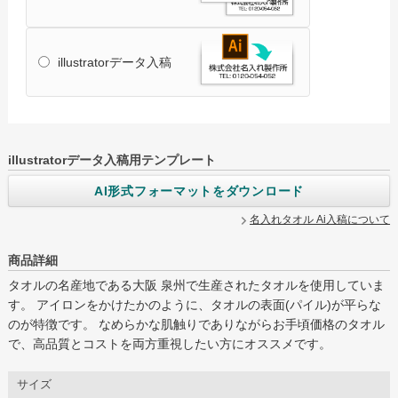
illustratorデータ入稿
グループサイト
レスタス
名入れカレンダー製作所
illustratorデータ入稿用テンプレート
封筒印刷製作所
AI形式フォーマットをダウンロード
オリジナルうちわ製作所
名入れタオル Ai入稿について
印鑑ゴム印製作所
商品詳細
お名前シール製作所
タオルの名産地である大阪 泉州で生産されたタオルを使用していま
す。 アイロンをかけたかのように、タオルの表面(パイル)が平らな
ログイン
カート
お問い合わせ
のが特徴です。 なめらかな肌触りでありながらお手頃価格のタオル
で、高品質とコストを両方重視したい方にオススメです。
サイズ