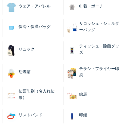
ウェア・アパレル
巾着・ポーチ
サコッシュ・ショルダ
保冷・保温バッグ
ーバッグ
ティッシュ・除菌グッ
リュック
ズ
チラシ・フライヤー印
胡蝶蘭
刷
伝票印刷（名入れ伝
絵馬
票）
リストバンド
印鑑