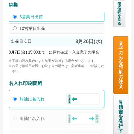
価
納期
格
海外産白シリンダータオル
表
を
6営業日出荷
見
国産カラータオル ビビッド
る
10営業日出荷
国産カラータオル パステル
8月26日(水)
出荷目安日
今治起毛フェイスタオル
文
字
に原稿確認・入金完了の場合
の
今治あぜ織フェイスタオル
み
工場の混み具合により納期が前後する場合がございます。
を
高吸水フェイスタオル
お届け希望日が既にお決まりの場合は、必ず事前にご相談くだ
印
さい。
刷
の
お問い合わせ
注
名入れ印刷箇所
文
お問い合わせフォーム
サンプル請求フォーム
片袖に名入れ
見
積
見積請求フォーム
書
を
両袖に名入れ
発
ご利用ガイド
行
す
初めてのお客様