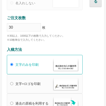
る
名入れしない
オリジナルタオル Ai入稿について
名入れタオル Ai入稿について
ご注文枚数
オリジナルタオルについて
枚
名入れタオルについて
※30以上、1000以下の枚数で入力してください。
※10枚単位で入力してください。
ご注文の流れ
入稿方法
配送・送料について
納期について
文字のみを印刷
お支払いについて
返品・交換・キャンセルについて
文字+ロゴを印刷
よくあるご質問
お役立ちブログ
過去の原稿を利用する