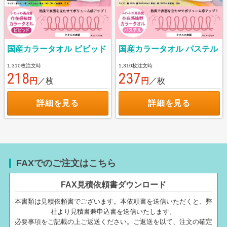
国産カラータオル ビビッド
国産カラータオル パステル
1,310枚注文時
1,310枚注文時
218
237
円
／枚
円
／枚
詳細を見る
詳細を見る
FAXでのご注文はこちら
FAX見積依頼書ダウンロード
本書類は見積依頼書でございます。本依頼書を送信いただくと、弊
社より見積書兼申込書を送信いたします。
必要事項をご記載の上ご返送ください。ご返送を以て、注文の確定