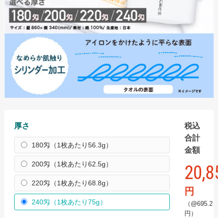
手ぬぐい
スポーツタオル
ハンドタオル
ミニタオル
バスタオル
名入れタオル
名入れタオル商品一覧
厚さ
税込
国産白ソフトタオル
合計
180匁（1枚あたり56.3g）
金額
国産白ソフトタオル フルカラーインクジェット
200匁（1枚あたり62.5g）
20,8
国産白ソフトタオル 枠ありプリント
220匁（1枚あたり68.8g）
【最短翌日出荷】国産白ソフトタオル（タオル・のし
円
名入れなし）
240匁（1枚あたり75g）
（@695.2
円）
国産白シリンダータオル