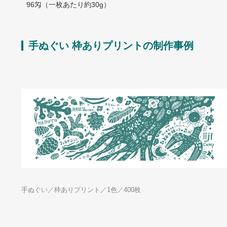
96匁（一枚あたり約30g）
手ぬぐい 枠ありプリントの制作事例
手ぬぐい／枠ありプリント／1色／400枚