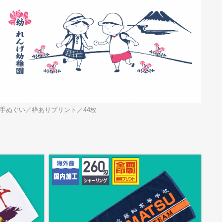
手ぬぐい／枠ありプリント／44枚