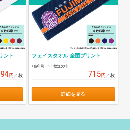
リント
フェイスタオル 全面プリント
1色印刷・500枚注文時
294
715
円
／枚
円
／枚
詳細を見る