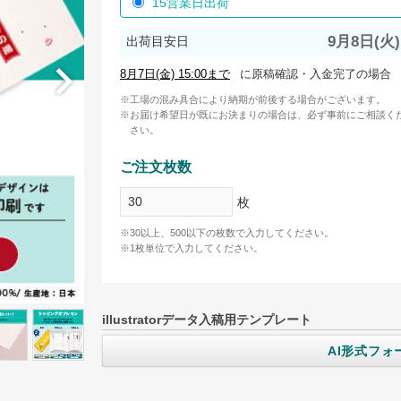
15営業日出荷
9月8日(火)
出荷目安日
に原稿確認・入金完了の場合
工場の混み具合により納期が前後する場合がございます。
お届け希望日が既にお決まりの場合は、必ず事前にご相談く
さい。
ご注文枚数
枚
※30以上、500以下の枚数で入力してください。
※1枚単位で入力してください。
illustratorデータ入稿用テンプレート
AI形式フ