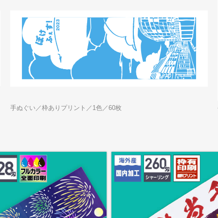
手ぬぐい／枠ありプリント／1色／60枚