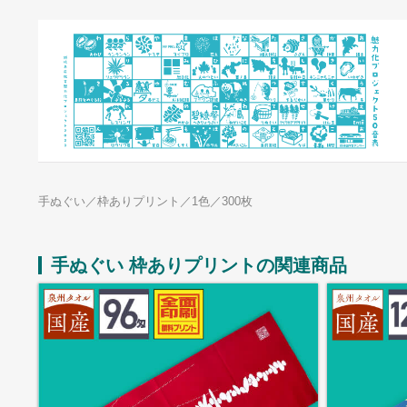
手ぬぐい／枠ありプリント／1色／300枚
手ぬぐい 枠ありプリントの関連商品