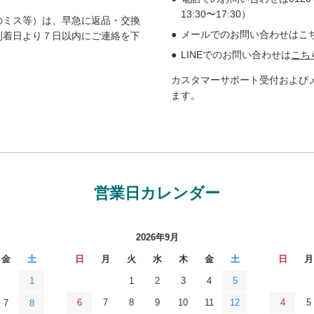
13:30〜17:30）
のミス等）は、早急に返品・交換
メールでのお問い合わせはこちら： inf
到着日より７日以内にご連絡を下
LINEでのお問い合わせは
こち
カスタマーサポート受付および
ます。
営業日カレンダー
2026年9月
金
土
日
月
火
水
木
金
土
日
月
1
1
2
3
4
5
6
7
8
9
10
11
12
4
5
7
8