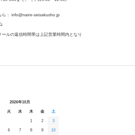
o@naire-seisakusho.jp
ら
メールの返信時間帯は上記営業時間内となり
2026年10月
火
水
木
金
土
1
2
3
6
7
8
9
10