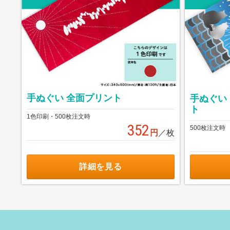
手ぬぐい 全面プリント
手ぬぐい
ト
1色印刷・500枚注文時
352
500枚注文時
円
／枚
詳細を見る