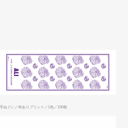
手ぬぐい／枠ありプリント／1色／100枚