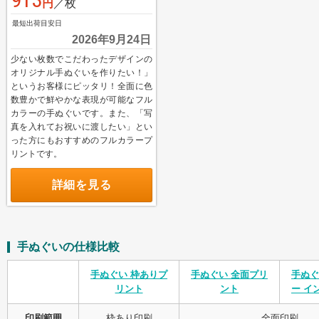
円
／枚
最短出荷目安日
2026年9月24日
グループサイト
少ない枚数でこだわったデザインの
オリジナル手ぬぐいを作りたい！」
レスタス
というお客様にピッタリ！全面に色
数豊かで鮮やかな表現が可能なフル
名入れカレンダー製作所
カラーの手ぬぐいです。また、「写
真を入れてお祝いに渡したい」とい
封筒印刷製作所
った方にもおすすめのフルカラープ
リントです。
オリジナルうちわ製作所
詳細を見る
印鑑ゴム印製作所
お名前シール製作所
手ぬぐいの仕様比較
ログイン
カート
お問い合わせ
手ぬぐい 枠ありプ
手ぬぐい 全面プリ
手ぬぐ
リント
ント
ー イ
印刷範囲
枠あり印刷
全面印刷