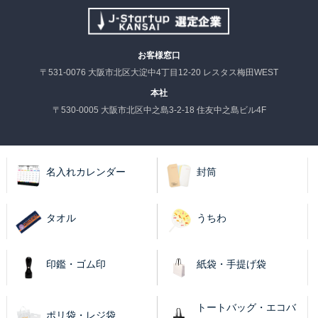
お客様窓口
〒531-0076 大阪市北区大淀中4丁目12-20 レスタス梅田WEST
本社
〒530-0005 大阪市北区中之島3-2-18 住友中之島ビル4F
名入れカレンダー
封筒
タオル
うちわ
印鑑・ゴム印
紙袋・手提げ袋
トートバッグ・エコバ
ポリ袋・レジ袋