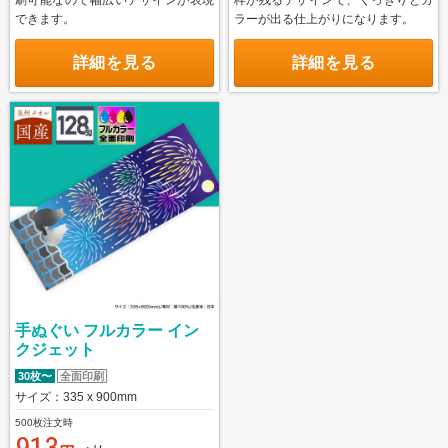
刷可能なので幅広いデザインが表現
枠が残るデザインで、くっきりとカ
できます。
ラーが出る仕上がりになります。
オリジナルタオル Ai入稿について
詳細を見る
詳細を見る
名入れタオル Ai入稿について
オリジナルタオルについて
名入れタオルについて
ご注文の流れ
配送・送料について
納期について
お支払いについて
返品・交換・キャンセルについて
手ぬぐい フルカラー イン
クジェット
よくあるご質問
30枚〜
全面印刷
お役立ちブログ
サイズ：335 x 900mm
500枚注文時
913