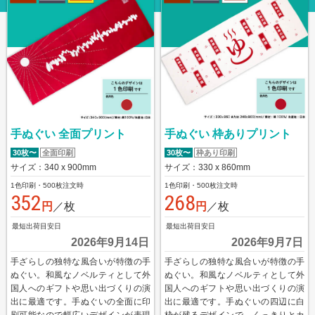
海外産白シリンダータオル
国産カラータオル ビビッド
国産カラータオル パステル
今治起毛フェイスタオル
今治あぜ織フェイスタオル
手ぬぐい 全面プリント
手ぬぐい 枠ありプリント
高吸水フェイスタオル
30枚〜
全面印刷
30枚〜
枠あり印刷
サイズ：340 x 900mm
サイズ：330 x 860mm
お問い合わせ
1色印刷・500枚注文時
1色印刷・500枚注文時
352
268
お問い合わせフォーム
円
／枚
円
／枚
最短出荷目安日
最短出荷目安日
サンプル請求フォーム
2026年9月14日
2026年9月7日
見積請求フォーム
手ざらしの独特な風合いが特徴の手
手ざらしの独特な風合いが特徴の手
ぬぐい。和風なノベルティとして外
ぬぐい。和風なノベルティとして外
ご利用ガイド
国人へのギフトや思い出づくりの演
国人へのギフトや思い出づくりの演
出に最適です。手ぬぐいの全面に印
出に最適です。手ぬぐいの四辺に白
初めてのお客様