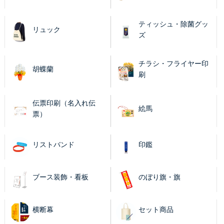
ティッシュ・除菌グッ
リュック
ズ
チラシ・フライヤー印
胡蝶蘭
刷
伝票印刷（名入れ伝
絵馬
票）
リストバンド
印鑑
ブース装飾・看板
のぼり旗・旗
横断幕
セット商品