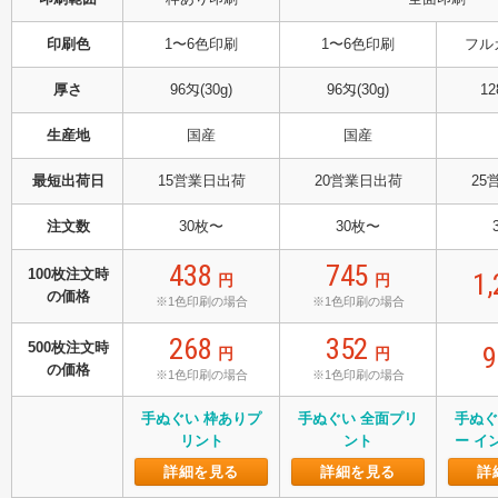
印刷色
1〜6色印刷
1〜6色印刷
フル
厚さ
96匁(30g)
96匁(30g)
12
生産地
国産
国産
最短出荷日
15営業日出荷
20営業日出荷
25
注文数
30枚〜
30枚〜
438
745
100枚注文時
1
円
円
の価格
※1色印刷の場合
※1色印刷の場合
268
352
500枚注文時
円
円
の価格
※1色印刷の場合
※1色印刷の場合
手ぬぐい 枠ありプ
手ぬぐい 全面プリ
手ぬぐ
リント
ント
ー イ
詳細を見る
詳細を見る
詳