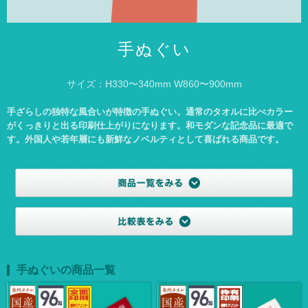
手ぬぐい
スポーツタオル
手ぬぐい
ハンドタオル
サイズ：H330〜340mm W860〜900mm
ミニタオル
バスタオル
手ざらしの独特な風合いが特徴の手ぬぐい。通常のタオルに比べカラー
がくっきりと出る印刷仕上がりになります。和モダンな記念品に最適で
す。外国人や若年層にも新鮮なノベルティとして喜ばれる商品です。
名入れタオル
名入れタオル商品一覧
国産白ソフトタオル
国産白ソフトタオル フルカラーインクジェット
国産白ソフトタオル 枠ありプリント
【最短翌日出荷】国産白ソフトタオル（タオル・のし
手ぬぐいの商品一覧
名入れなし）
国産白シリンダータオル