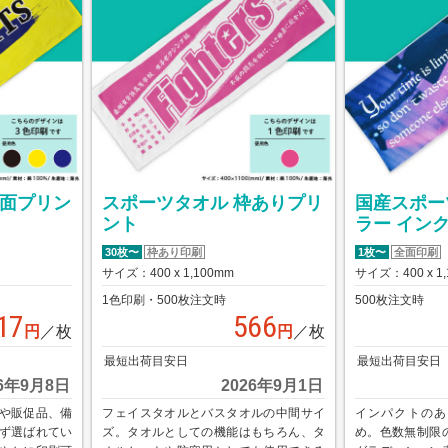
全面プリン
スポーツタオル 枠ありプリ
国産スポー
ント
ラー イン
30枚〜
枠あり印刷
1枚〜
全面印刷
サイズ：400 x 1,100mm
サイズ：400 x 1
1色印刷・500枚注文時
500枚注文時
17
566
円
／枚
円
／枚
最短出荷目安日
最短出荷目安日
26年9月8日
2026年9月1日
や販促品、備
フェイスタオルとバスタオルの中間サイ
インパクトのあ
ず選ばれてい
ズ。タオルとしての機能はもちろん、タ
め。色数無制限