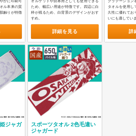
やかに印刷可
オルケットや防寒用としても使用できる
グラデーション
オル本来の質
ため、幅広い用途が特徴です。四辺に白
タオルを使用し
肌触りが特徴
枠が残るため、白背景のデザインがおす
久性に優れてお
すめ。
いにも適してい
る
詳細を見る
詳
織姫ジャガ
スポーツタオル 2色毛違い
ジャガード