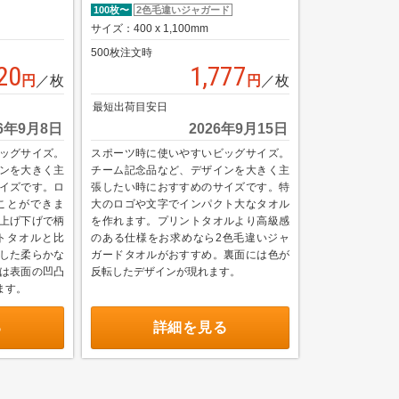
100枚〜
2色毛違いジャガード
サイズ：400 x 1,100mm
500枚注文時
20
1,777
円
／枚
円
／枚
最短出荷目安日
26年9月8日
2026年9月15日
ッグサイズ。
スポーツ時に使いやすいビッグサイズ。
ンを大きく主
チーム記念品など、デザインを大きく主
イズです。ロ
張したい時におすすめのサイズです。特
ことができま
大のロゴや文字でインパクト大なタオル
上げ下げで柄
を作れます。プリントタオルより高級感
トタオルと比
のある仕様をお求めなら2色毛違いジャ
した柔らかな
ガードタオルがおすすめ。裏面には色が
は表面の凹凸
反転したデザインが現れます。
ます。
る
詳細を見る