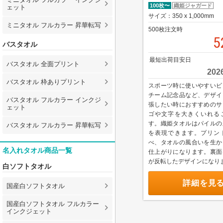
100枚〜
織姫ジャガード
ェット
サイズ：350 x 1,000mm
ミニタオル フルカラー 昇華転写
500枚注文時
5
バスタオル
最短出荷目安日
バスタオル 全面プリント
20
バスタオル 枠ありプリント
スポーツ時に使いやすいビ
チーム記念品など、デザイ
バスタオル フルカラー インクジ
張したい時におすすめのサ
ェット
ゴや文字を大きくいれる
す。織姫タオルはパイルの
バスタオル フルカラー 昇華転写
を表現できます。プリン
べ、タオルの風合いを生か
名入れタオル商品一覧
仕上がりになります。裏面
が反転したデザインになり
白ソフトタオル
詳細を見
国産白ソフトタオル
国産白ソフトタオル フルカラー
インクジェット