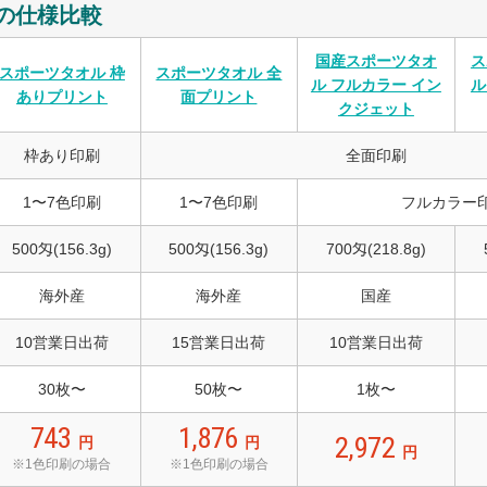
の仕様比較
国産スポーツタオ
ス
スポーツタオル 枠
スポーツタオル 全
ル フルカラー イン
ル
ありプリント
面プリント
クジェット
枠あり印刷
全面印刷
1〜7色印刷
1〜7色印刷
フルカラー
500匁(156.3g)
500匁(156.3g)
700匁(218.8g)
海外産
海外産
国産
10営業日出荷
15営業日出荷
10営業日出荷
30枚〜
50枚〜
1枚〜
743
1,876
2,972
円
円
円
※1色印刷の場合
※1色印刷の場合