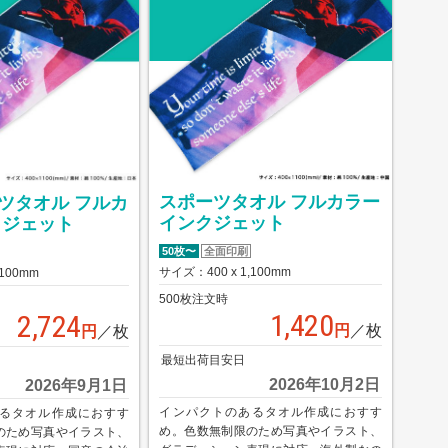
スポーツタオル フルカラー
ツタオル フルカ
インクジェット
クジェット
50枚〜
全面印刷
サイズ：400 x 1,100mm
,100mm
500枚注文時
1,420
2,724
円
／枚
円
／枚
最短出荷目安日
2026年10月2日
2026年9月1日
インパクトのあるタオル作成におすす
るタオル作成におすす
め。色数無制限のため写真やイラスト、
のため写真やイラスト、