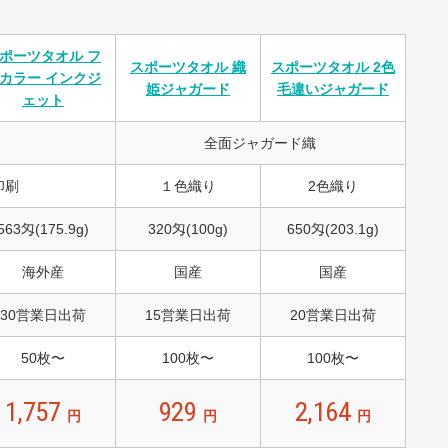
ポーツタオル フ
スポーツタオル 織
スポーツタオル 2色
カラー インクジ
姫ジャガード
毛違いジャガード
ェット
全面ジャガード織
印刷
１色織り
2色織り
563匁(175.9g)
320匁(100g)
650匁(203.1g)
海外産
国産
国産
30営業日出荷
15営業日出荷
20営業日出荷
50枚〜
100枚〜
100枚〜
1,757
929
2,164
円
円
円