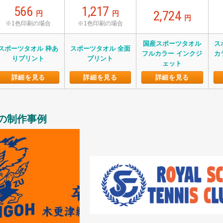
566
1,217
2,724
円
円
円
※1色印刷の場合
※1色印刷の場合
国産スポーツタオル
ス
スポーツタオル 枠あ
スポーツタオル 全面
フルカラー インクジ
カ
りプリント
プリント
ェット
詳細を見る
詳細を見る
詳細を見る
の制作事例