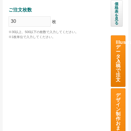
価
格
ご注文枚数
海外産白シリンダータオル
表
を
見
国産カラータオル ビビッド
枚
る
国産カラータオル パステル
※30以上、500以下の枚数で入力してください。
※1枚単位で入力してください。
今治起毛フェイスタオル
Illustr
デ
ー
今治あぜ織フェイスタオル
タ
入
高吸水フェイスタオル
稿
で
注
お問い合わせ
文
お問い合わせフォーム
デ
サンプル請求フォーム
ザ
イ
見積請求フォーム
ン
制
作
ご利用ガイド
お
ま
初めてのお客様