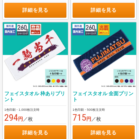
詳細を見る
詳細を見る
フェイスタオル 枠ありプリ
フェイスタオル 全面プリン
ント
ト
1色印刷・1,000枚注文時
1色印刷・500枚注文時
294
715
円
／枚
円
／枚
詳細を見る
詳細を見る