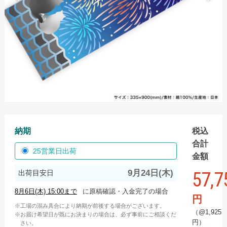
手ぬぐい
スポーツタオル
ハンドタオル
ミニタオル
バスタオル
名入れタオル
名入れタオル商品一覧
納期
税込
国産白ソフトタオル
合計
25営業日出荷
金額
国産白ソフトタオル フルカラーインクジェット
9月24日(木)
57,7
出荷目安日
国産白ソフトタオル 枠ありプリント
に原稿確認・入金完了の場合
【最短翌日出荷】国産白ソフトタオル（タオル・のし
円
工場の混み具合により納期が前後する場合がございます。
名入れなし）
（@1,925
お届け希望日が既にお決まりの場合は、必ず事前にご相談くだ
円）
さい。
国産白シリンダータオル