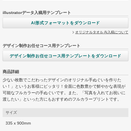
illustratorデータ入稿用テンプレート
AI形式フォーマットをダウンロード
グループサイト
オリジナルタオル Ai入稿について
レスタス
名入れカレンダー製作所
デザイン制作お任せコース用テンプレート
封筒印刷製作所
デザイン制作お任せコース用テンプレートをダウンロード
オリジナルうちわ製作所
商品詳細
印鑑ゴム印製作所
少ない枚数でこだわったデザインのオリジナル手ぬぐいを作りた
い！」というお客様にピッタリ！全面に色数豊かで鮮やかな表現が
お名前シール製作所
可能なフルカラーの手ぬぐいです。また、「写真を入れてお祝いに
渡したい」といった方にもおすすめのフルカラープリントです。
ログイン
カート
お問い合わせ
サイズ
335 x 900mm