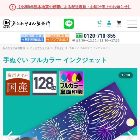
【令和8年熊本地震の影響による配送遅延・お届け停止のお知らせ】
0120-710-855
平日9:30〜12:00／13:30〜17:30
名入れタオル製作所
オリジナルタオル
手ぬぐい
手ぬぐい フルカラー インクジェット
手ぬぐい フルカラー インクジェット
1 / 10
オリジナルタオル
オリジナルタオル商品一覧
フェイスタオル
マフラータオル