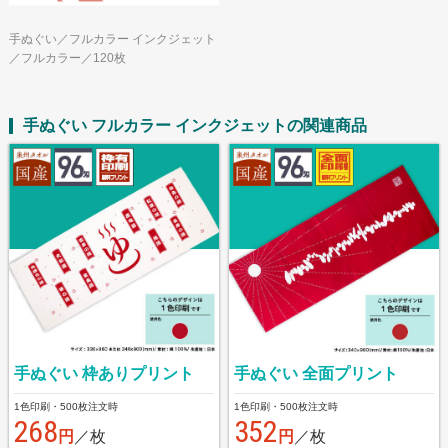
手ぬぐい／フルカラー インクジェット
／フルカラー／120枚
手ぬぐい フルカラー インクジェットの関連商品
手ぬぐい 枠ありプリント
手ぬぐい 全面プリント
1色印刷・500枚注文時
1色印刷・500枚注文時
268
352
円
／枚
円
／枚