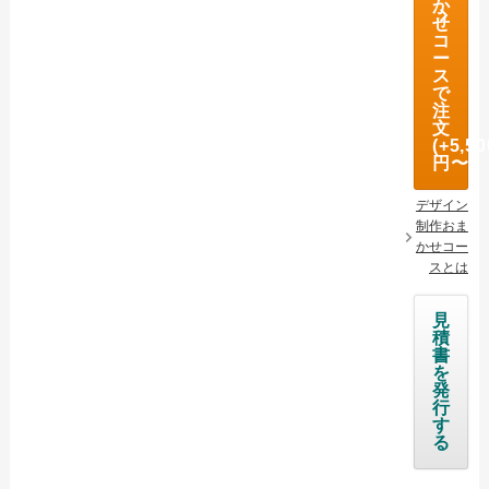
か
せ
オリジナルタオル Ai入稿について
コ
ー
名入れタオル Ai入稿について
ス
で
注
オリジナルタオルについて
文
(+5,50
名入れタオルについて
円〜)
ご注文の流れ
デザイン
制作おま
配送・送料について
かせコー
スとは
納期について
お支払いについて
見
積
返品・交換・キャンセルについて
書
を
よくあるご質問
発
行
す
お役立ちブログ
る