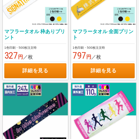
マフラータオル 枠ありプリ
マフラータオル 全面プリン
ント
ト
1色印刷・500枚注文時
1色印刷・500枚注文時
327
797
円
／枚
円
／枚
詳細を見る
詳細を見る