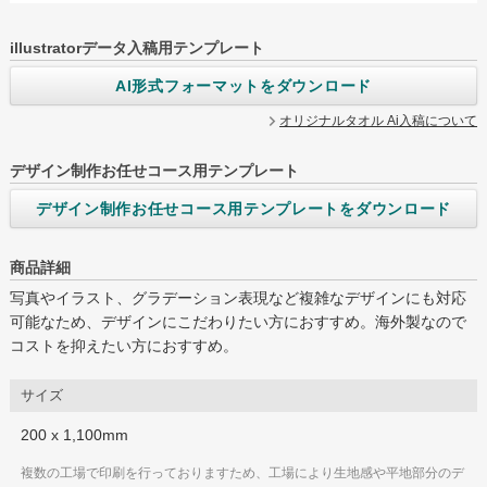
illustratorデータ入稿用テンプレート
AI形式フォーマットをダウンロード
グループサイト
オリジナルタオル Ai入稿について
レスタス
名入れカレンダー製作所
デザイン制作お任せコース用テンプレート
封筒印刷製作所
デザイン制作お任せコース用テンプレートをダウンロード
オリジナルうちわ製作所
商品詳細
印鑑ゴム印製作所
写真やイラスト、グラデーション表現など複雑なデザインにも対応
可能なため、デザインにこだわりたい方におすすめ。海外製なので
お名前シール製作所
コストを抑えたい方におすすめ。
ログイン
カート
お問い合わせ
サイズ
200 x 1,100mm
複数の工場で印刷を行っておりますため、工場により生地感や平地部分のデ