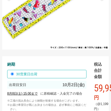
手ぬぐい
スポーツタオル
ハンドタオル
ミニタオル
バスタオル
名入れタオル
名入れタオル商品一覧
納期
税込
国産白ソフトタオル
合計
30営業日出荷
金額
国産白ソフトタオル フルカラーインクジェット
10月2日(金)
59,9
出荷目安日
国産白ソフトタオル 枠ありプリント
に原稿確認・入金完了の場合
【最短翌日出荷】国産白ソフトタオル（タオル・のし
円
工場の混み具合により納期が前後する場合がございます。
名入れなし）
（@1,199
お届け希望日が既にお決まりの場合は、必ず事前にご相談くだ
円）
さい。
国産白シリンダータオル