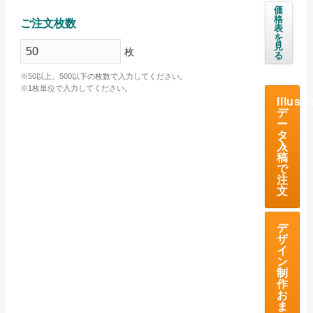
価
格
ご注文枚数
海外産白シリンダータオル
表
を
見
国産カラータオル ビビッド
枚
る
国産カラータオル パステル
※50以上、500以下の枚数で入力してください。
※1枚単位で入力してください。
今治起毛フェイスタオル
Illustr
デ
ー
今治あぜ織フェイスタオル
タ
入
高吸水フェイスタオル
稿
で
注
お問い合わせ
文
お問い合わせフォーム
デ
サンプル請求フォーム
ザ
イ
見積請求フォーム
ン
制
作
ご利用ガイド
お
ま
初めてのお客様