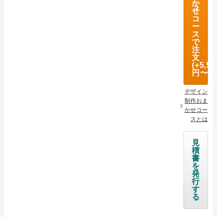
か
せ
オリジナルタオル Ai入稿について
コ
ー
名入れタオル Ai入稿について
ス
で
注
オリジナルタオルについて
文
(+5,50
名入れタオルについて
円〜)
ご注文の流れ
デザイン
制作おま
配送・送料について
かせコー
スとは
納期について
お支払いについて
見
積
返品・交換・キャンセルについて
書
を
よくあるご質問
発
行
す
お役立ちブログ
る