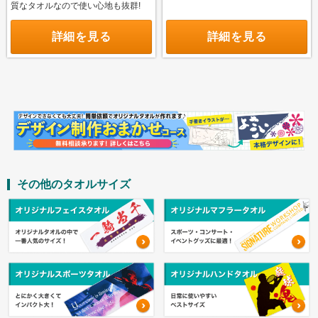
質なタオルなので使い心地も抜群!
海外産白シリンダータオル
詳細を見る
詳細を見る
国産カラータオル ビビッド
国産カラータオル パステル
今治起毛フェイスタオル
今治あぜ織フェイスタオル
高吸水フェイスタオル
お問い合わせ
その他のタオルサイズ
お問い合わせフォーム
サンプル請求フォーム
見積請求フォーム
ご利用ガイド
初めてのお客様