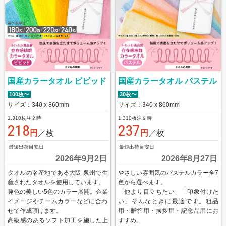
手ぬぐい
スポーツタオル
ハンドタオル
ミニタオル
国産カラータオル ビビッド
国産カラータオル パステル
バスタオル
100枚〜
30枚〜
名入れタオル
サイズ：340 x 860mm
サイズ：340 x 860mm
1,310枚注文時
1,310枚注文時
名入れタオル商品一覧
218
237
円
／枚
円
／枚
国産白ソフトタオル
最短出荷目安日
最短出荷目安日
国産白ソフトタオル フルカラーインクジェット
2026年9月2日
2026年8月27日
タオルの名産地である大阪 泉州で生
やさしい雰囲気のパステルカラー全7
国産白ソフトタオル 枠ありプリント
産されたタオルを使用しています。
色から選べます。
発色の美しい5色のカラー展開。企業
「他より目立ちたい」「印象付けた
【最短翌日出荷】国産白ソフトタオル（タオル・のし
イメージやチームカラーなどに合わ
い」そんなときに最適です。粗品
名入れなし）
せて作成頂けます。
用・贈答用・挨拶用・記念品用にお
高級感のあるソフト加工を施した上
すすめ。
国産白シリンダータオル