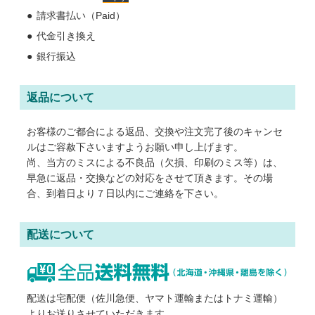
請求書払い（Paid）
代金引き換え
銀行振込
グループサイト
レスタス
返品について
名入れカレンダー製作所
お客様のご都合による返品、交換や注文完了後のキャンセ
封筒印刷製作所
ルはご容赦下さいますようお願い申し上げます。
オリジナルうちわ製作所
尚、当方のミスによる不良品（欠損、印刷のミス等）は、
早急に返品・交換などの対応をさせて頂きます。その場
印鑑ゴム印製作所
合、到着日より７日以内にご連絡を下さい。
お名前シール製作所
配送について
ログイン
カート
お問い合わせ
配送は宅配便（佐川急便、ヤマト運輸またはトナミ運輸）
よりお送りさせていただきます。